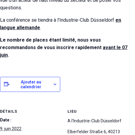
vue d’un acteur de haut niveau du secteur et de poser vos
questions.
La conférence se tiendra à l’Industrie-Club Düsseldorf
en
langue allemande
.
Le nombre de places étant limité, nous vous
recommandons de vous inscrire rapidement
avant le 07
juin
.
Ajouter au
calendrier
DÉTAILS
LIEU
Date :
A l’Industrie-Club Düsseldorf
9. juin 2022
Elberfelder Straße 6
,
40213